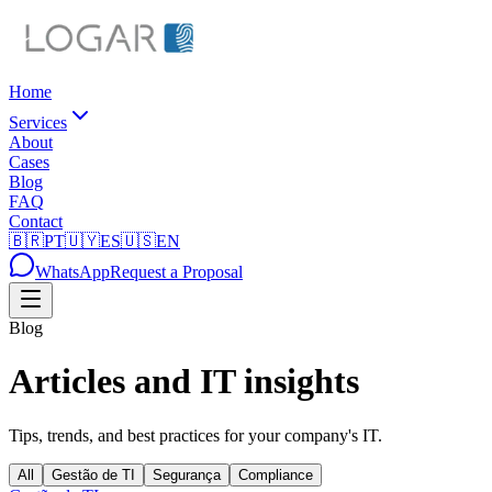
Home
Services
About
Cases
Blog
FAQ
Contact
🇧🇷
PT
🇺🇾
ES
🇺🇸
EN
WhatsApp
Request a Proposal
Blog
Articles and IT insights
Tips, trends, and best practices for your company's IT.
All
Gestão de TI
Segurança
Compliance