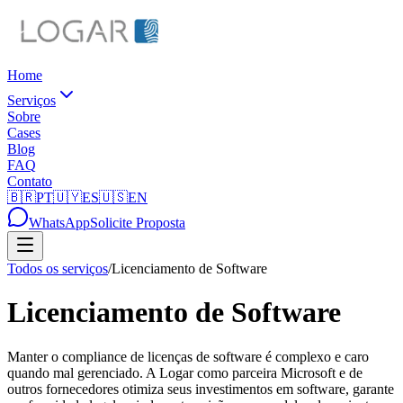
Home
Serviços
Sobre
Cases
Blog
FAQ
Contato
🇧🇷
PT
🇺🇾
ES
🇺🇸
EN
WhatsApp
Solicite Proposta
Todos os serviços
/
Licenciamento de Software
Licenciamento de Software
Manter o compliance de licenças de software é complexo e caro
quando mal gerenciado. A Logar como parceira Microsoft e de
outros fornecedores otimiza seus investimentos em software, garante