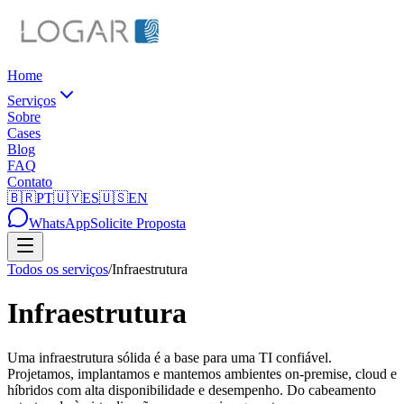
Home
Serviços
Sobre
Cases
Blog
FAQ
Contato
🇧🇷
PT
🇺🇾
ES
🇺🇸
EN
WhatsApp
Solicite Proposta
Todos os serviços
/
Infraestrutura
Infraestrutura
Uma infraestrutura sólida é a base para uma TI confiável.
Projetamos, implantamos e mantemos ambientes on-premise, cloud e
híbridos com alta disponibilidade e desempenho. Do cabeamento